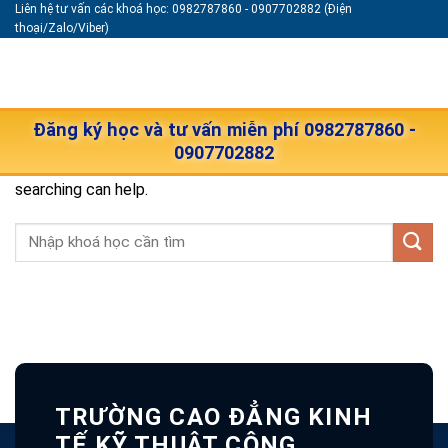
Skip
Liên hệ tư vấn các khoá học: 0982787860 - 0907702882 (Điện
thoại/Zalo/Viber)
to
content
Đăng ký học và tư vấn miễn phí 0982787860 -
0907702882
It seems we can’t find what you’re looking for. Perhaps
searching can help.
TRƯỜNG CAO ĐẲNG KINH
TẾ KỸ THUẬT CÔNG