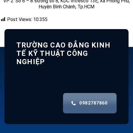
VP 2: Số 6 – 8 Đường số 8, KDC Intresco 13E, Xã Phong Phú,
Huyện Bình Chánh, Tp.HCM
Post Views:
10.355
TRƯỜNG CAO ĐẲNG KINH
TẾ KỸ THUẬT CÔNG
NGHIỆP
0982787860