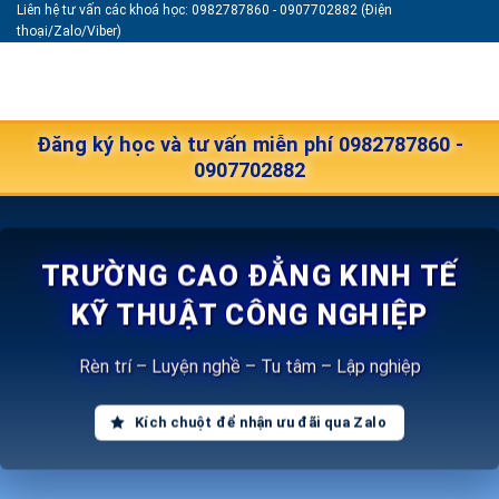
Liên hệ tư vấn các khoá học: 0982787860 - 0907702882 (Điện
Skip
thoại/Zalo/Viber)
to
content
Đăng ký học và tư vấn miễn phí 0982787860 -
0907702882
TRƯỜNG CAO ĐẲNG KINH TẾ
KỸ THUẬT CÔNG NGHIỆP
Rèn trí – Luyện nghề – Tu tâm – Lập nghiệp
Kích chuột để nhận ưu đãi qua Zalo