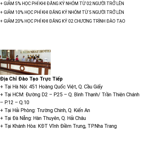
+ GIẢM 5% HỌC PHÍ KHI ĐĂNG KÝ NHÓM TỪ 02 NGƯỜI TRỞ LÊN
+ GIẢM 10% HỌC PHÍ KHI ĐĂNG KÝ NHÓM TỪ 5 NGƯỜI TRỞ LÊN
+ GIẢM 20% HỌC PHÍ KHI ĐĂNG KÝ 02 CHƯƠNG TRÌNH ĐÀO TẠO
Địa Chỉ Đào Tạo Trực Tiếp
+ Tại Hà Nội: 451 Hoàng Quốc Việt, Q. Cầu Giấy
+ Tại HCM: Đường D2 – P.25 – Q. Bình Thạnh/ Trần Thiện Chánh
– P.12 – Q.10
+ Tại Hải Phòng: Trường Chinh, Q. Kiến An
+ Tại Đà Nẵng: Hàn Thuyên, Q. Hải Châu
+ Tại Khánh Hòa: KĐT Vĩnh Điềm Trung, TP.Nha Trang